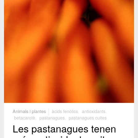
Animals i plantes
àcids fenòlics
,
antioxidants
,
betacarotè
,
pastanagues
,
pastanagues cuites
Les pastanagues tenen