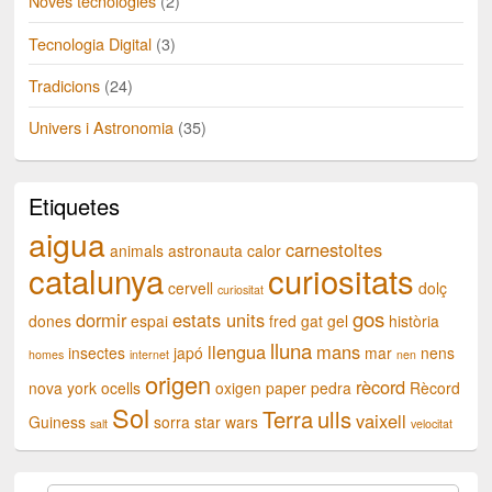
Noves tecnologies
(2)
Tecnologia Digital
(3)
Tradicions
(24)
Univers i Astronomia
(35)
Etiquetes
aigua
carnestoltes
animals
astronauta
calor
catalunya
curiositats
cervell
dolç
curiositat
gos
dormir
estats units
dones
espai
fred
gat
gel
història
lluna
llengua
mans
insectes
japó
mar
nens
homes
internet
nen
origen
rècord
nova york
ocells
oxigen
paper
pedra
Rècord
Sol
Terra
ulls
vaixell
Guiness
sorra
star wars
salt
velocitat