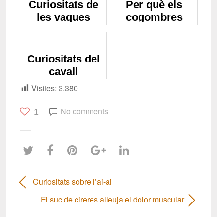
Curiositats de
Per què els
les vaques
cogombres
espanten els
gats?
Curiositats del
cavall
Visites:
3.380
No comments
1
Curiositats sobre l’ai-ai
El suc de cireres alleuja el dolor muscular