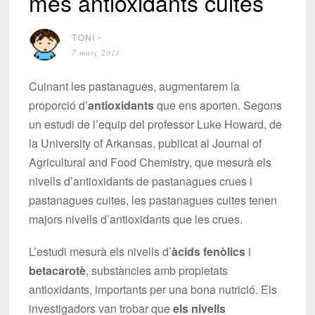
més antioxidants cuites
TONI
⋅
7 març 2013
Cuinant les pastanagues, augmentarem la
proporció d’
antioxidants
que ens aporten. Segons
un estudi de l’equip del professor Luke Howard, de
la University of Arkansas, publicat al Journal of
Agricultural and Food Chemistry, que mesurà els
nivells d’antioxidants de pastanagues crues i
pastanagues cuites, les pastanagues cuites tenen
majors nivells d’antioxidants que les crues.
L’estudi mesurà els nivells d’
àcids fenòlics
i
betacarotè
, substàncies amb propietats
antioxidants, importants per una bona nutrició. Els
investigadors van trobar que
els nivells