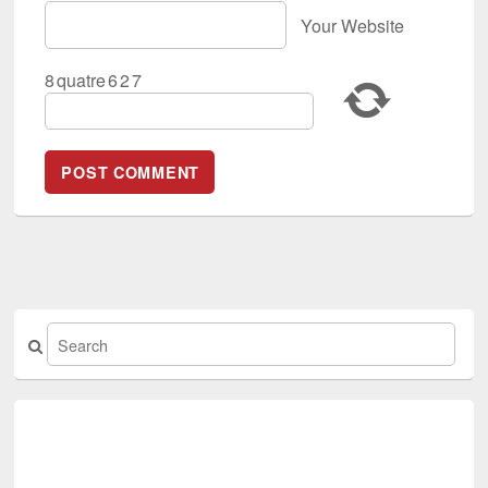
Your Website
8
quatre
6
2
7