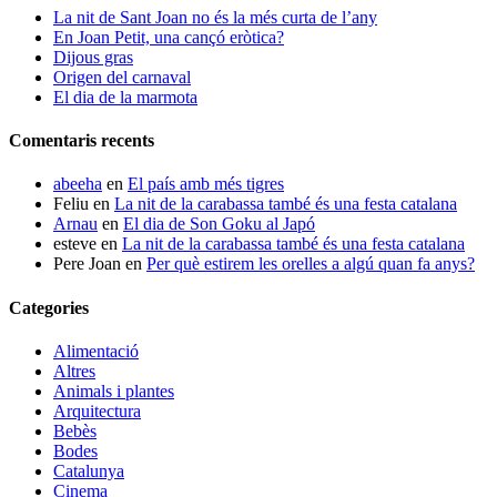
La nit de Sant Joan no és la més curta de l’any
En Joan Petit, una cançó eròtica?
Dijous gras
Origen del carnaval
El dia de la marmota
Comentaris recents
abeeha
en
El país amb més tigres
Feliu
en
La nit de la carabassa també és una festa catalana
Arnau
en
El dia de Son Goku al Japó
esteve
en
La nit de la carabassa també és una festa catalana
Pere Joan
en
Per què estirem les orelles a algú quan fa anys?
Categories
Alimentació
Altres
Animals i plantes
Arquitectura
Bebès
Bodes
Catalunya
Cinema