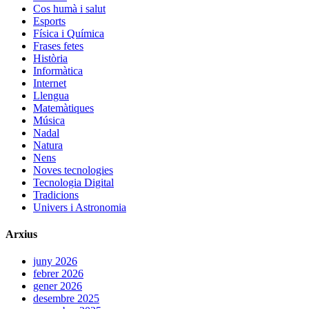
Cos humà i salut
Esports
Física i Química
Frases fetes
Història
Informàtica
Internet
Llengua
Matemàtiques
Música
Nadal
Natura
Nens
Noves tecnologies
Tecnologia Digital
Tradicions
Univers i Astronomia
Arxius
juny 2026
febrer 2026
gener 2026
desembre 2025