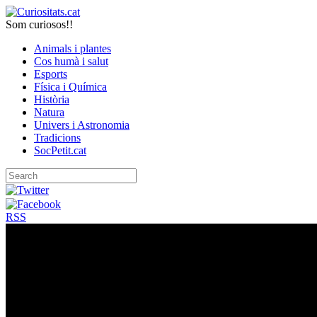
Som curiosos!!
Animals i plantes
Cos humà i salut
Esports
Física i Química
Història
Natura
Univers i Astronomia
Tradicions
SocPetit.cat
RSS