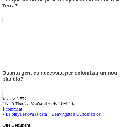
Terra?
Quanta gent es necessita per colonitzar un nou
planeta?
Visites:
3.572
Like
0
Thanks!
You've already liked this
1 comment
«
La pinya estova la carn
»
Benvinguts a Curiositats.cat
One Comment