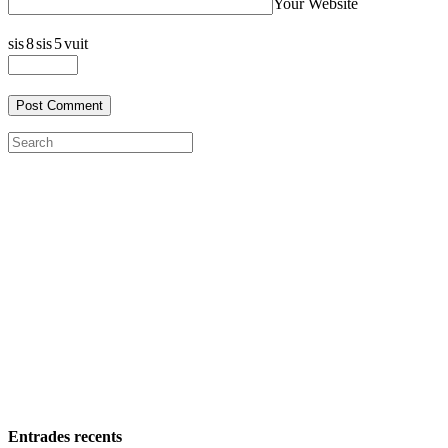
Your Website
sis
8
sis
5
vuit
Entrades recents