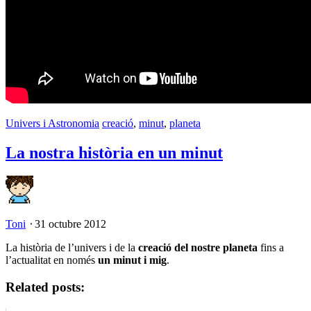
Univers i Astronomia
creació
,
minut
,
planeta
La nostra història en un minut
Toni
⋅
31 octubre 2012
La història de l’univers i de la
creació del nostre planeta
fins a
l’actualitat en només
un minut i mig
.
Related posts: