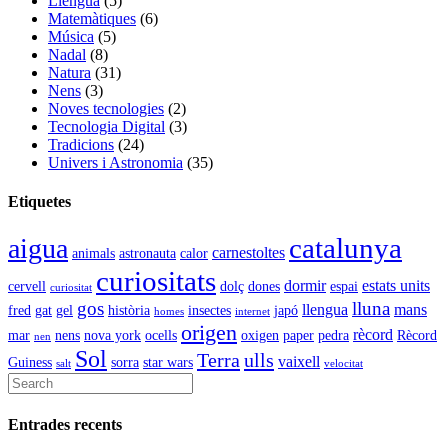
Llengua
(5)
Matemàtiques
(6)
Música
(5)
Nadal
(8)
Natura
(31)
Nens
(3)
Noves tecnologies
(2)
Tecnologia Digital
(3)
Tradicions
(24)
Univers i Astronomia
(35)
Etiquetes
catalunya
aigua
carnestoltes
animals
astronauta
calor
curiositats
dormir
estats units
cervell
dolç
dones
espai
curiositat
gos
lluna
llengua
mans
fred
gat
gel
història
insectes
japó
homes
internet
origen
rècord
mar
nens
nova york
ocells
oxigen
paper
pedra
Rècord
nen
Sol
Terra
ulls
vaixell
Guiness
sorra
star wars
salt
velocitat
Entrades recents