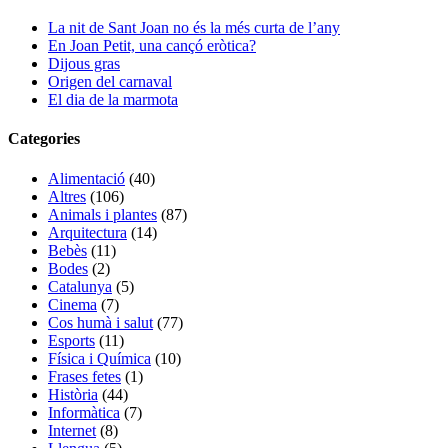
La nit de Sant Joan no és la més curta de l’any
En Joan Petit, una cançó eròtica?
Dijous gras
Origen del carnaval
El dia de la marmota
Categories
Alimentació
(40)
Altres
(106)
Animals i plantes
(87)
Arquitectura
(14)
Bebès
(11)
Bodes
(2)
Catalunya
(5)
Cinema
(7)
Cos humà i salut
(77)
Esports
(11)
Física i Química
(10)
Frases fetes
(1)
Història
(44)
Informàtica
(7)
Internet
(8)