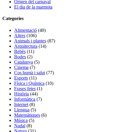
Origen del carnaval
El dia de la marmota
Categories
Alimentació
(40)
Altres
(106)
Animals i plantes
(87)
Arquitectura
(14)
Bebès
(11)
Bodes
(2)
Catalunya
(5)
Cinema
(7)
Cos humà i salut
(77)
Esports
(11)
Física i Química
(10)
Frases fetes
(1)
Història
(44)
Informàtica
(7)
Internet
(8)
Llengua
(5)
Matemàtiques
(6)
Música
(5)
Nadal
(8)
Natura
(31)