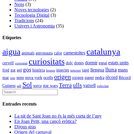
Nens
(3)
Noves tecnologies
(2)
Tecnologia Digital
(3)
Tradicions
(24)
Univers i Astronomia
(35)
Etiquetes
catalunya
aigua
carnestoltes
animals
astronauta
calor
curiositats
dormir
estats units
cervell
dolç
dones
espai
curiositat
gos
lluna
llengua
mans
fred
gat
gel
història
insectes
japó
homes
internet
origen
rècord
mar
nens
nova york
ocells
oxigen
paper
pedra
Rècord
nen
Sol
Terra
ulls
vaixell
Guiness
sorra
star wars
salt
velocitat
Entrades recents
La nit de Sant Joan no és la més curta de l’any
En Joan Petit, una cançó eròtica?
Dijous gras
Origen del carnaval