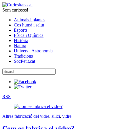
Som curiosos!!
Animals i plantes
Cos humà i salut
Esports
Física i Química
Història
Natura
Univers i Astronomia
Tradicions
SocPetit.cat
RSS
Altres
fabricació del vidre
,
silici
,
vidre
Com es fabrica el vidre?