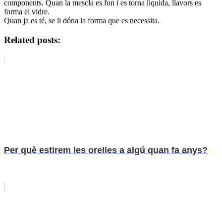
components. Quan la mescla es fon i es torna líquida, llavors es
forma el vidre.
Quan ja es té, se li dóna la forma que es necessita.
Related posts:
Per què estirem les orelles a algú quan fa anys?