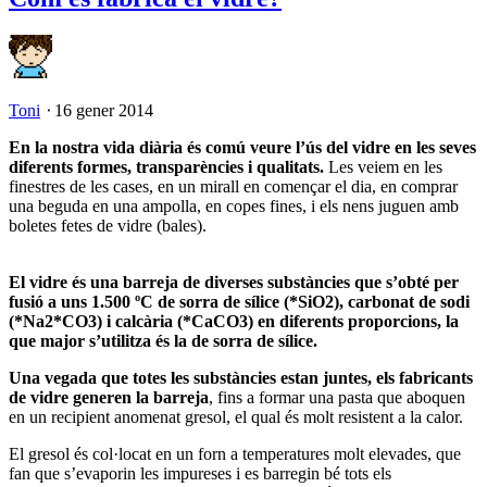
Toni
⋅
16 gener 2014
En la nostra vida diària és comú veure l’ús del vidre en les seves
diferents formes, transparències i qualitats.
Les veiem en les
finestres de les cases, en un mirall en començar el dia, en comprar
una beguda en una ampolla, en copes fines, i els nens juguen amb
boletes fetes de vidre (bales).
El vidre és una barreja de diverses substàncies que s’obté per
fusió a uns 1.500 ºC de sorra de sílice (*SiO2), carbonat de sodi
(*Na2*CO3) i calcària (*CaCO3) en diferents proporcions, la
que major s’utilitza és la de sorra de sílice.
Una vegada que totes les substàncies estan juntes, els fabricants
de vidre generen la barreja
, fins a formar una pasta que aboquen
en un recipient anomenat gresol, el qual és molt resistent a la calor.
El gresol és col·locat en un forn a temperatures molt elevades, que
fan que s’evaporin les impureses i es barregin bé tots els