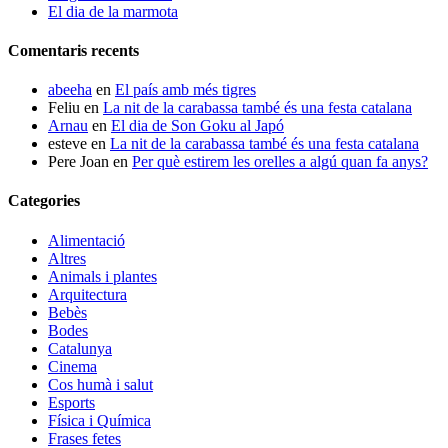
El dia de la marmota
Comentaris recents
abeeha
en
El país amb més tigres
Feliu
en
La nit de la carabassa també és una festa catalana
Arnau
en
El dia de Son Goku al Japó
esteve
en
La nit de la carabassa també és una festa catalana
Pere Joan
en
Per què estirem les orelles a algú quan fa anys?
Categories
Alimentació
Altres
Animals i plantes
Arquitectura
Bebès
Bodes
Catalunya
Cinema
Cos humà i salut
Esports
Física i Química
Frases fetes