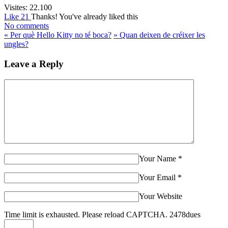
Visites:
22.100
Like
21
Thanks!
You've already liked this
No comments
«
Per què Hello Kitty no té boca?
»
Quan deixen de créixer les
ungles?
Leave a Reply
Your Name
*
Your Email
*
Your Website
Time limit is exhausted. Please reload CAPTCHA.
2
4
7
8
dues