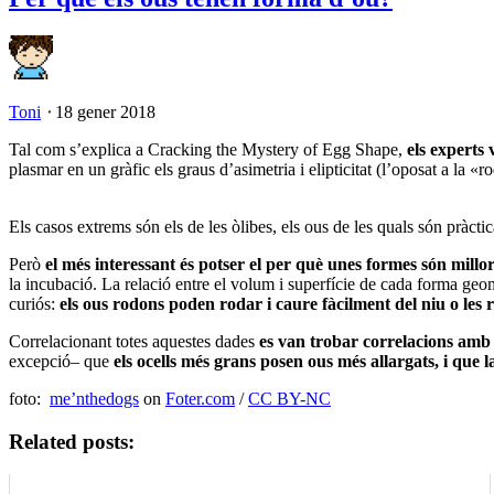
Toni
⋅
18 gener 2018
Tal com s’explica a Cracking the Mystery of Egg Shape,
els experts
plasmar en un gràfic els graus d’asimetria i elipticitat (l’oposat a la «
Els casos extrems són els de les òlibes, els ous de les quals són pràcti
Però
el més interessant és potser el per què unes formes són millor
la incubació. La relació entre el volum i superfície de cada forma geomè
curiós:
els ous rodons poden rodar i caure fàcilment del niu o les 
Correlacionant totes aquestes dades
es van trobar correlacions amb
excepció– que
els ocells més grans posen ous més allargats, i que l
foto:
me’nthedogs
on
Foter.com
/
CC BY-NC
Related posts: