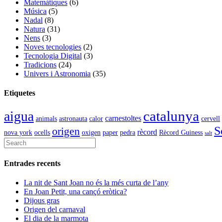
Matemàtiques
(6)
Música
(5)
Nadal
(8)
Natura
(31)
Nens
(3)
Noves tecnologies
(2)
Tecnologia Digital
(3)
Tradicions
(24)
Univers i Astronomia
(35)
Etiquetes
catalunya
aigua
carnestoltes
animals
astronauta
calor
cervell
S
origen
rècord
nova york
ocells
oxigen
paper
pedra
Rècord Guiness
salt
Entrades recents
La nit de Sant Joan no és la més curta de l’any
En Joan Petit, una cançó eròtica?
Dijous gras
Origen del carnaval
El dia de la marmota