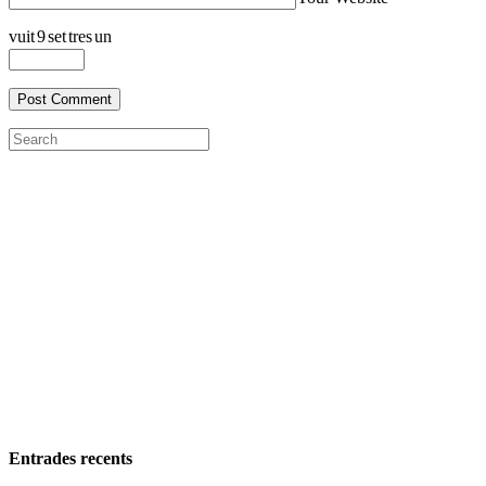
vuit
9
set
tres
un
Entrades recents