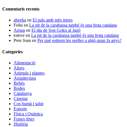
Comentaris recents
abeeha
en
El país amb més tigres
Feliu
en
La nit de la carabassa també és una festa catalana
Arnau
en
El dia de Son Goku al Japó
esteve
en
La nit de la carabassa també és una festa catalana
Pere Joan
en
Per què estirem les orelles a algú quan fa anys?
Categories
Alimentació
Altres
Animals i plantes
Arquitectura
Bebès
Bodes
Catalunya
Cinema
Cos humà i salut
Esports
Física i Química
Frases fetes
Història