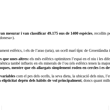
 van mesurar i van classificar 49.175 ous de 1400 espècies
, recollits
rodonesa»).
cament esfèrics, i els de l’arao (uria), un ocell marí típic de Groenlàndi
s que unes altres:
els més esfèrics optimitzen l’espai en el niu i les d
trica també influeix en els minerals de l’ou (els esfèrics tenen la major 
roques, mentre que els allargats simplement roden en cercles i es de
 variables
com el pes dels ocells, la seva dieta, la ubicació dels nius, l’
a elipticitat depèn dels hàbits de vol principalment
, doncs quant mill