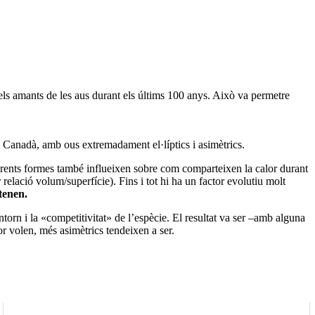
 pels amants de les aus durant els últims 100 anys. Això va permetre
a i Canadà, amb ous extremadament el·líptics i asimètrics.
iferents formes també influeixen sobre com comparteixen la calor durant
relació volum/superfície). Fins i tot hi ha un factor evolutiu molt
tenen.
entorn i la «competitivitat» de l’espècie. El resultat va ser –amb alguna
or volen, més asimètrics tendeixen a ser.