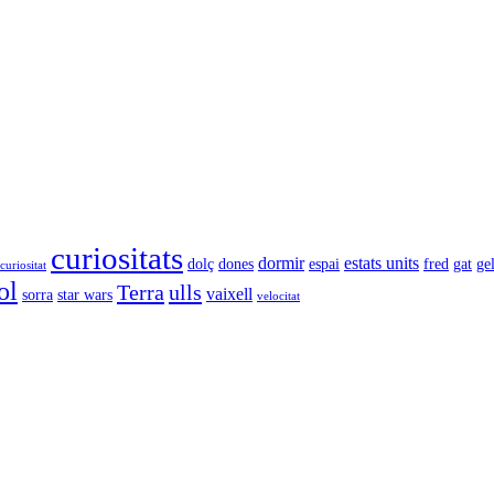
curiositats
dormir
estats units
dolç
dones
espai
fred
gat
ge
curiositat
ol
Terra
ulls
vaixell
sorra
star wars
velocitat