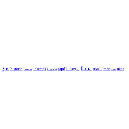
gos
lluna
llengua
mans
l
història
insectes
japó
mar
nens
homes
internet
nen