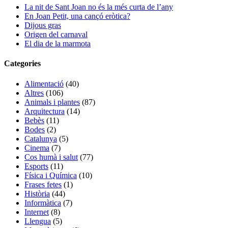
La nit de Sant Joan no és la més curta de l’any
En Joan Petit, una cançó eròtica?
Dijous gras
Origen del carnaval
El dia de la marmota
Categories
Alimentació
(40)
Altres
(106)
Animals i plantes
(87)
Arquitectura
(14)
Bebès
(11)
Bodes
(2)
Catalunya
(5)
Cinema
(7)
Cos humà i salut
(77)
Esports
(11)
Física i Química
(10)
Frases fetes
(1)
Història
(44)
Informàtica
(7)
Internet
(8)
Llengua
(5)