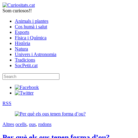
Som curiosos!!
Animals i plantes
Cos humà i salut
Esports
Física i Química
Història
Natura
Univers i Astronomia
Tradicions
SocPetit.cat
RSS
Altres
ocells
,
ous
,
rodons
Per què els ous tenen forma d’ou?