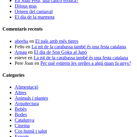
En Joan Petit, una cançó eròtica?
Dijous gras
Origen del carnaval
El dia de la marmota
Comentaris recents
abeeha
en
El país amb més tigres
Feliu
en
La nit de la carabassa també és una festa catalana
Arnau
en
El dia de Son Goku al Japó
esteve
en
La nit de la carabassa també és una festa catalana
Pere Joan
en
Per què estirem les orelles a algú quan fa anys?
Categories
Alimentació
Altres
Animals i plantes
Arquitectura
Bebès
Bodes
Catalunya
Cinema
Cos humà i salut
Esports