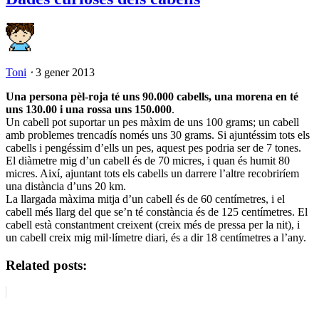
Toni
⋅
3 gener 2013
Una persona pèl-roja té uns 90.000 cabells, una morena en té
uns 130.00 i una rossa uns 150.000
.
Un cabell pot suportar un pes màxim de uns 100 grams; un cabell
amb problemes trencadís només uns 30 grams. Si ajuntéssim tots els
cabells i pengéssim d’ells un pes, aquest pes podria ser de 7 tones.
El diàmetre mig d’un cabell és de 70 micres, i quan és humit 80
micres. Així, ajuntant tots els cabells un darrere l’altre recobriríem
una distància d’uns 20 km.
La llargada màxima mitja d’un cabell és de 60 centímetres, i el
cabell més llarg del que se’n té constància és de 125 centímetres. El
cabell està constantment creixent (creix més de pressa per la nit), i
un cabell creix mig mil·límetre diari, és a dir 18 centímetres a l’any.
Related posts: