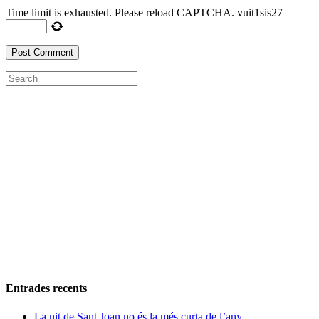
Time limit is exhausted. Please reload CAPTCHA.
vuit
1
sis
2
7
Entrades recents
La nit de Sant Joan no és la més curta de l’any