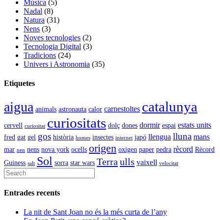
Música
(5)
Nadal
(8)
Natura
(31)
Nens
(3)
Noves tecnologies
(2)
Tecnologia Digital
(3)
Tradicions
(24)
Univers i Astronomia
(35)
Etiquetes
catalunya
aigua
carnestoltes
animals
astronauta
calor
curiositats
dormir
estats units
cervell
dolç
dones
espai
curiositat
gos
lluna
llengua
mans
fred
gat
gel
història
insectes
japó
homes
internet
origen
rècord
mar
nens
nova york
ocells
oxigen
paper
pedra
Rècord
nen
Sol
Terra
ulls
vaixell
Guiness
sorra
star wars
salt
velocitat
Entrades recents
La nit de Sant Joan no és la més curta de l’any