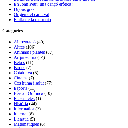
En Joan Petit, una cançó eròtica?
Dijous gras
Origen del carnaval
El dia de la marmota
Categories
Alimentació
(40)
Altres
(106)
Animals i plantes
(87)
Arquitectura
(14)
Bebès
(11)
Bodes
(2)
Catalunya
(5)
Cinema
(7)
Cos humà i salut
(77)
Esports
(11)
Física i Química
(10)
Frases fetes
(1)
Història
(44)
Informàtica
(7)
Internet
(8)
Llengua
(5)
Matemàtiques
(6)