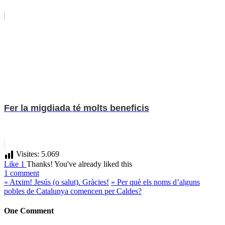
Fer la migdiada té molts beneficis
Visites:
5.069
Like
1
Thanks!
You've already liked this
1 comment
«
Atxim! Jesús (o salut). Gràcies!
»
Per què els noms d’alguns
pobles de Catalunya comencen per Caldes?
One Comment