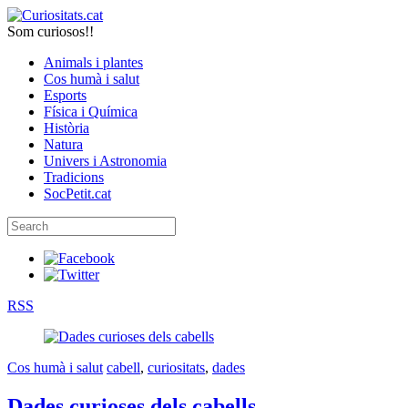
Som curiosos!!
Animals i plantes
Cos humà i salut
Esports
Física i Química
Història
Natura
Univers i Astronomia
Tradicions
SocPetit.cat
RSS
Cos humà i salut
cabell
,
curiositats
,
dades
Dades curioses dels cabells