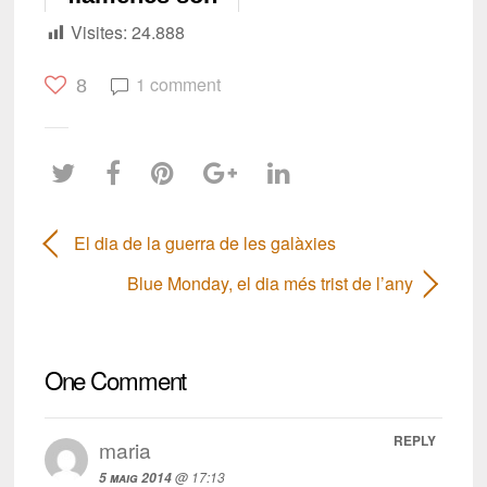
roses perquè
Visites:
24.888
mengen
gambes?
1 comment
8
El dia de la guerra de les galàxies
Blue Monday, el dia més trist de l’any
One Comment
REPLY
maria
@ 17:13
5 maig 2014