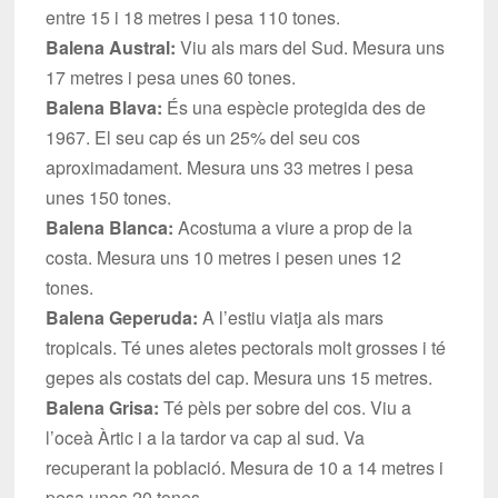
entre 15 i 18 metres i pesa 110 tones.
Balena Austral:
Viu als mars del Sud. Mesura uns
17 metres i pesa unes 60 tones.
Balena Blava:
És una espècie protegida des de
1967. El seu cap és un 25% del seu cos
aproximadament. Mesura uns 33 metres i pesa
unes 150 tones.
Balena Blanca:
Acostuma a viure a prop de la
costa. Mesura uns 10 metres i pesen unes 12
tones.
Balena Geperuda:
A l’estiu viatja als mars
tropicals. Té unes aletes pectorals molt grosses i té
gepes als costats del cap. Mesura uns 15 metres.
Balena Grisa:
Té pèls per sobre del cos. Viu a
l’oceà Àrtic i a la tardor va cap al sud. Va
recuperant la població. Mesura de 10 a 14 metres i
pesa unes 20 tones.