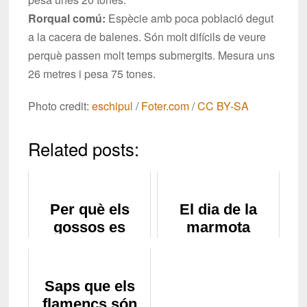
Rorqual comú:
Espècie amb poca població degut
a la cacera de balenes. Són molt difícils de veure
perquè passen molt temps submergits. Mesura uns
26 metres i pesa 75 tones.
Photo credit:
eschipul
/
Foter.com
/
CC BY-SA
Related posts:
Per què els
El dia de la
gossos es
marmota
llepen el seu
musell?
Saps que els
flamencs són