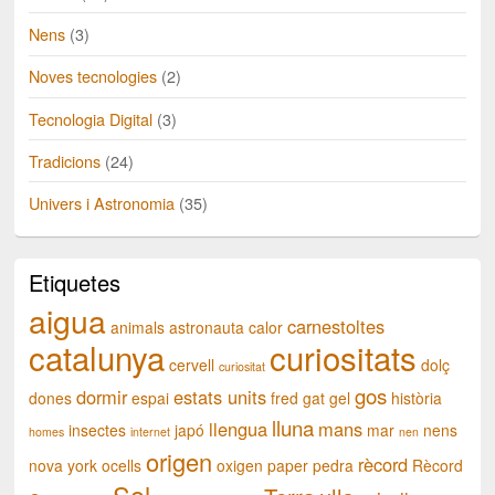
Nens
(3)
Noves tecnologies
(2)
Tecnologia Digital
(3)
Tradicions
(24)
Univers i Astronomia
(35)
Etiquetes
aigua
carnestoltes
animals
astronauta
calor
catalunya
curiositats
cervell
dolç
curiositat
gos
dormir
estats units
dones
espai
fred
gat
gel
història
lluna
llengua
mans
insectes
japó
mar
nens
homes
internet
nen
origen
rècord
nova york
ocells
oxigen
paper
pedra
Rècord
Sol