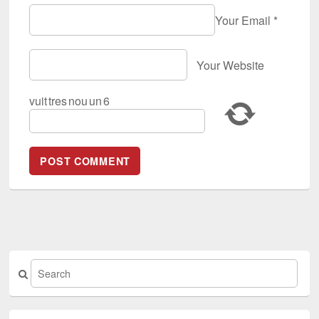
Your Email
*
Your Website
vuit
tres
nou
un
6