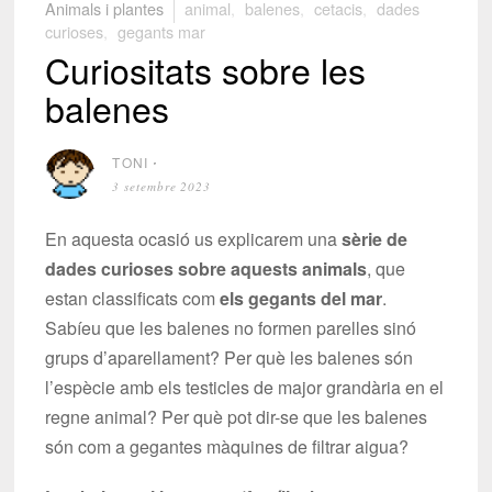
Animals i plantes
animal
,
balenes
,
cetacis
,
dades
curioses
,
gegants mar
Curiositats sobre les
balenes
TONI
⋅
3 setembre 2023
En aquesta ocasió us explicarem una
sèrie de
dades curioses sobre aquests animals
, que
estan classificats com
els gegants del mar
.
Sabíeu que les balenes no formen parelles sinó
grups d’aparellament? Per què les balenes són
l’espècie amb els testicles de major grandària en el
regne animal? Per què pot dir-se que les balenes
són com a gegantes màquines de filtrar aigua?