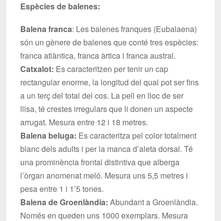
Espècies de balenes:
Balena franca
: Les balenes franques (Eubalaena)
són un gènere de balenes que conté tres espècies:
franca atlàntica, franca àrtica i franca austral.
Catxalot:
Es caracteritzen per tenir un cap
rectangular enorme, la longitud del qual pot ser fins
a un terç del total del cos. La pell en lloc de ser
llisa, té crestes irregulars que li donen un aspecte
arrugat. Mesura entre 12 i 18 metres.
Balena beluga:
Es caracteritza pel color totalment
blanc dels adults i per la manca d’aleta dorsal. Té
una prominència frontal distintiva que alberga
l’òrgan anomenat meló. Mesura uns 5,5 metres i
pesa entre 1 i 1’5 tones.
Balena de Groenlàndia:
Abundant a Groenlàndia.
Només en queden uns 1000 exemplars. Mesura