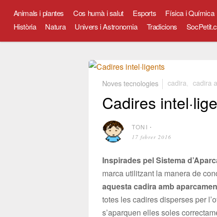
Animals i plantes
Cos humà i salut
Esports
Física i Química
Història
Natura
Univers i Astronomia
Tradicions
SocPetit.c
Noves tecnologies
cadira
,
cadira 
Cadires intel·lig
TONI
⋅
17 febrer 2016
Inspirades pel Sistema d’Aparc
marca utilitzant la manera de 
aquesta cadira amb aparcament 
totes les cadires disperses per l
s’aparquen elles soles correctamen