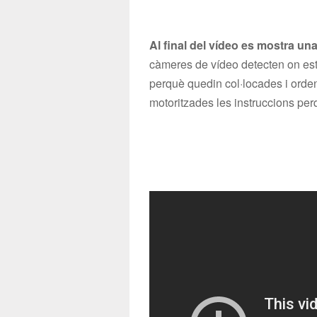
Al final del vídeo es mostra un
càmeres de vídeo detecten on est
perquè quedin col·locades i orde
motoritzades les instruccions perq