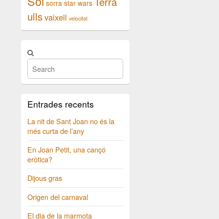
Sol
Terra
sorra
star wars
ulls
vaixell
velocitat
Entrades recents
La nit de Sant Joan no és la
més curta de l’any
En Joan Petit, una cançó
eròtica?
Dijous gras
Origen del carnaval
El dia de la marmota