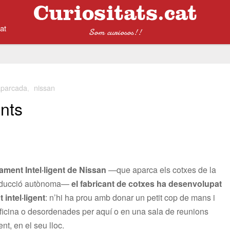
at
Som curiosos!!
aparcada
,
nissan
ents
ament Intel·ligent de Nissan
—que aparca els cotxes de la
conducció autònoma—
el fabricant de cotxes ha desenvolupat
intel·ligent
: n’hi ha prou amb donar un petit cop de mans i
’oficina o desordenades per aquí o en una sala de reunions
t, en el seu lloc.