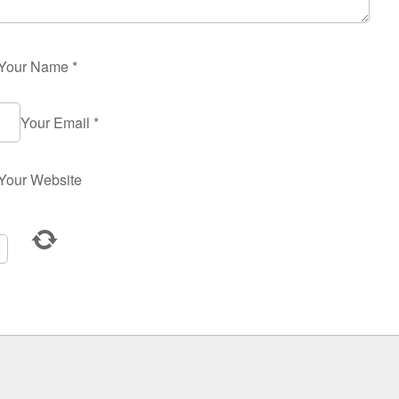
Your Name
*
Your Email
*
Your Website