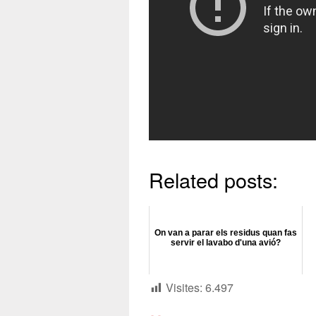
Related posts:
On van a parar els residus quan fas
servir el lavabo d'una avió?
Visites:
6.497