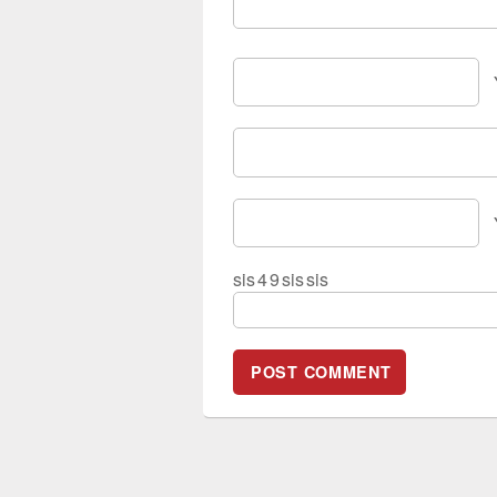
sis
4
9
sis
sis