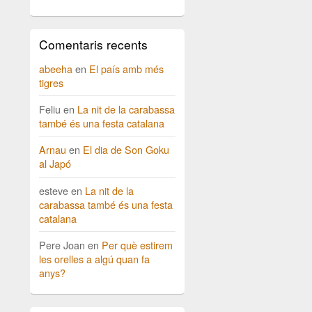
Comentaris recents
abeeha
en
El país amb més
tigres
Feliu
en
La nit de la carabassa
també és una festa catalana
Arnau
en
El dia de Son Goku
al Japó
esteve
en
La nit de la
carabassa també és una festa
catalana
Pere Joan
en
Per què estirem
les orelles a algú quan fa
anys?