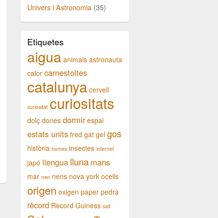
Univers i Astronomia
(35)
Etiquetes
aigua
animals
astronauta
carnestoltes
calor
catalunya
cervell
curiositats
curiositat
dormir
dolç
dones
espai
gos
estats units
fred
gat
gel
història
insectes
homes
internet
lluna
llengua
mans
japó
mar
nens
nova york
ocells
nen
origen
oxigen
paper
pedra
rècord
Rècord Guiness
salt