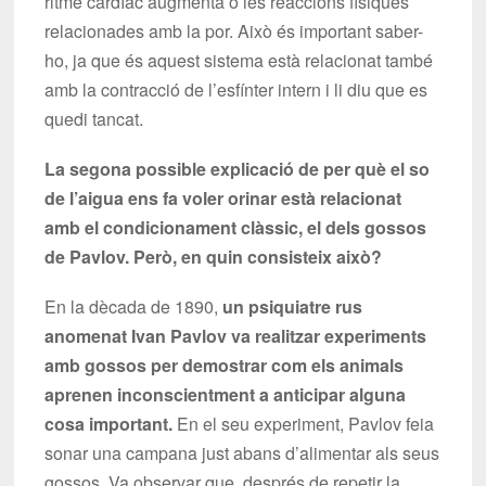
ritme cardíac augmenta o les reaccions físiques
relacionades amb la por. Això és important saber-
ho, ja que és aquest sistema està relacionat també
amb la contracció de l’esfínter intern i li diu que es
quedi tancat.
La segona possible explicació de per què el so
de l’aigua ens fa voler orinar està relacionat
amb el condicionament clàssic, el dels gossos
de Pavlov. Però, en quin consisteix això?
En la dècada de 1890,
un psiquiatre rus
anomenat Ivan Pavlov va realitzar experiments
amb gossos per demostrar com els animals
aprenen inconscientment a anticipar alguna
cosa important.
En el seu experiment, Pavlov feia
sonar una campana just abans d’alimentar als seus
gossos. Va observar que, després de repetir la