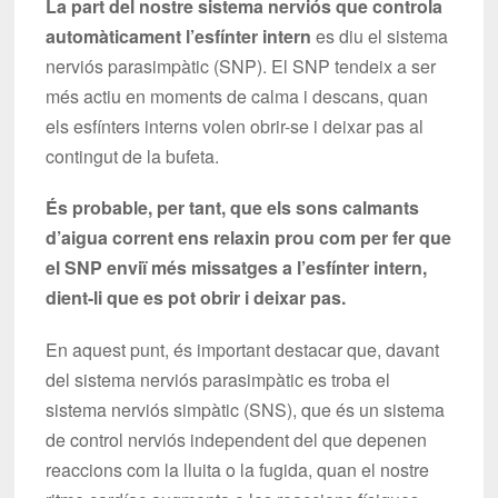
La part del nostre sistema nerviós que controla
automàticament l’esfínter intern
es diu el sistema
nerviós parasimpàtic (SNP). El SNP tendeix a ser
més actiu en moments de calma i descans, quan
els esfínters interns volen obrir-se i deixar pas al
contingut de la bufeta.
És probable, per tant, que els sons calmants
d’aigua corrent ens relaxin prou com per fer que
el SNP enviï més missatges a l’esfínter intern,
dient-li que es pot obrir i deixar pas.
En aquest punt, és important destacar que, davant
del sistema nerviós parasimpàtic es troba el
sistema nerviós simpàtic (SNS), que és un sistema
de control nerviós independent del que depenen
reaccions com la lluita o la fugida, quan el nostre