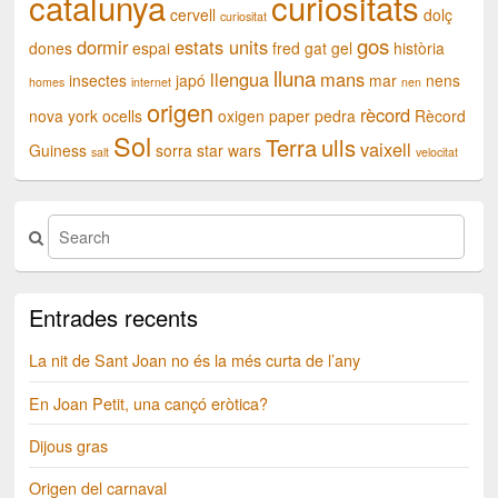
catalunya
curiositats
cervell
dolç
curiositat
gos
dormir
estats units
dones
espai
fred
gat
gel
història
lluna
llengua
mans
insectes
japó
mar
nens
homes
internet
nen
origen
rècord
nova york
ocells
oxigen
paper
pedra
Rècord
Sol
Terra
ulls
vaixell
Guiness
sorra
star wars
salt
velocitat
Entrades recents
La nit de Sant Joan no és la més curta de l’any
En Joan Petit, una cançó eròtica?
Dijous gras
Origen del carnaval