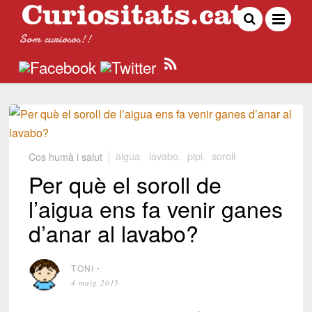
Som curiosos!!
Cos humà i salut
aigua
,
lavabo
,
pipi
,
soroll
Per què el soroll de
l’aigua ens fa venir ganes
d’anar al lavabo?
TONI
⋅
4 maig 2015