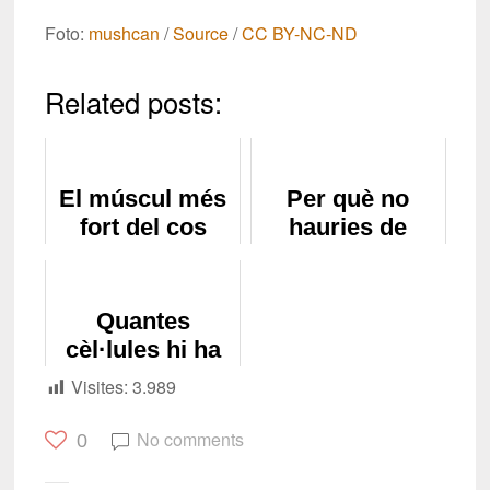
Foto:
mushcan
/
Source
/
CC BY-NC-ND
Related posts:
El múscul més
Per què no
fort del cos
hauries de
humà
desinfectar les
ferides amb
aigua
Quantes
oxigenada?
cèl·lules hi ha
al cos humà?
Visites:
3.989
No comments
0