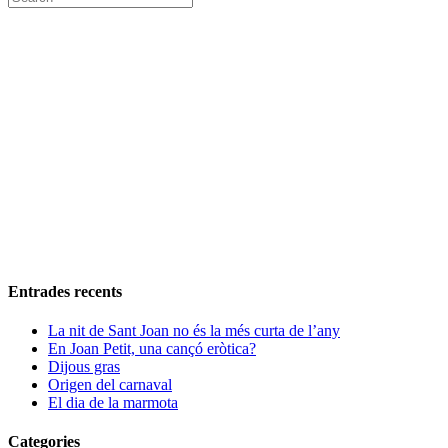
Entrades recents
La nit de Sant Joan no és la més curta de l’any
En Joan Petit, una cançó eròtica?
Dijous gras
Origen del carnaval
El dia de la marmota
Categories