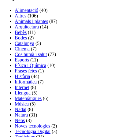
Alimentació
(40)
Altres
(106)
Animals i plantes
(87)
Arquitectura
(14)
Bebès
(11)
Bodes
(2)
Catalunya
(5)
Cinema
(7)
Cos humà i salut
(77)
Esports
(11)
Física i Química
(10)
Frases fetes
(1)
Història
(44)
Informàtica
(7)
Internet
(8)
Llengua
(5)
Matemàtiques
(6)
Música
(5)
Nadal
(8)
Natura
(31)
Nens
(3)
Noves tecnologies
(2)
Tecnologia Digital
(3)
Tradicions
(24)