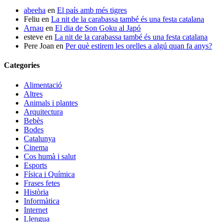
abeeha
en
El país amb més tigres
Feliu
en
La nit de la carabassa també és una festa catalana
Arnau
en
El dia de Son Goku al Japó
esteve
en
La nit de la carabassa també és una festa catalana
Pere Joan
en
Per què estirem les orelles a algú quan fa anys?
Categories
Alimentació
Altres
Animals i plantes
Arquitectura
Bebès
Bodes
Catalunya
Cinema
Cos humà i salut
Esports
Física i Química
Frases fetes
Història
Informàtica
Internet
Llengua