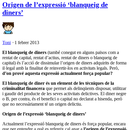
Origen de l’expressió ‘blanqueig de
diners’
Toni
⋅
1 febrer 2013
El blanqueig de diners
(també conegut en alguns països com a
rentat de capital, rentat d’actius, rentat de diners o blanqueig de
capital) és l’acció de dissimular l’origen de diners adquirits de forma
il·legal amb la finalitat de reinvertir-los en activitats legals. Però,
d’on prové aquesta expressió actualment força popular?
El blanqueig de diner és un element de les tècniques de la
criminalitat financera
que permet als delinqüents disposar, utilitzar
i gaudir del producte de les seves activitats delictives. El diner negre
o B, per contra, és el benefici o capital no declarat a hisenda, però
que no necessàriament té un origen delictiu.
Origen de l’expressió ‘blanqueig de diners’
Actualment l’expressió blanqueig de diners és força popular, encara
que per entendre a què es refereix cal anar a
l’origen de l’expressió,