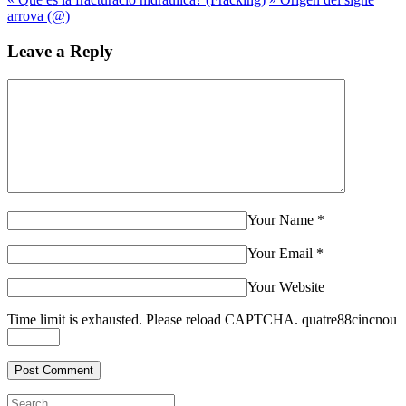
arrova (@)
Leave a Reply
Your Name
*
Your Email
*
Your Website
Time limit is exhausted. Please reload CAPTCHA.
quatre
8
8
cinc
nou