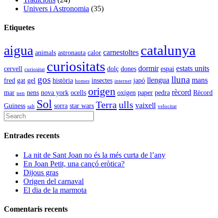
Univers i Astronomia
(35)
Etiquetes
catalunya
aigua
carnestoltes
animals
astronauta
calor
curiositats
dormir
estats units
cervell
dolç
dones
espai
curiositat
gos
lluna
llengua
mans
fred
gat
gel
història
insectes
japó
homes
internet
origen
rècord
mar
nens
nova york
ocells
oxigen
paper
pedra
Rècord
nen
Sol
Terra
ulls
vaixell
Guiness
sorra
star wars
salt
velocitat
Entrades recents
La nit de Sant Joan no és la més curta de l’any
En Joan Petit, una cançó eròtica?
Dijous gras
Origen del carnaval
El dia de la marmota
Comentaris recents