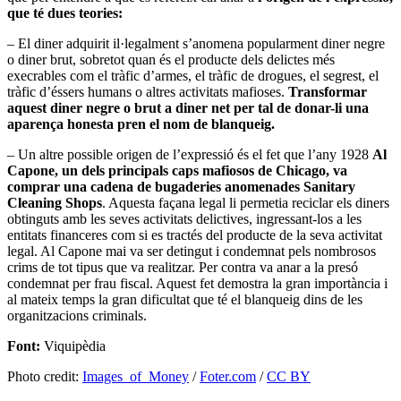
que té dues teories:
– El diner adquirit il·legalment s’anomena popularment diner negre
o diner brut, sobretot quan és el producte dels delictes més
execrables com el tràfic d’armes, el tràfic de drogues, el segrest, el
tràfic d’éssers humans o altres activitats mafioses.
Transformar
aquest diner negre o brut a diner net per tal de donar-li una
aparença honesta pren el nom de blanqueig.
– Un altre possible origen de l’expressió és el fet que l’any 1928
Al
Capone, un dels principals caps mafiosos de Chicago, va
comprar una cadena de bugaderies anomenades Sanitary
Cleaning Shops
. Aquesta façana legal li permetia reciclar els diners
obtinguts amb les seves activitats delictives, ingressant-los a les
entitats financeres com si es tractés del producte de la seva activitat
legal. Al Capone mai va ser detingut i condemnat pels nombrosos
crims de tot tipus que va realitzar. Per contra va anar a la presó
condemnat per frau fiscal. Aquest fet demostra la gran importància i
al mateix temps la gran dificultat que té el blanqueig dins de les
organitzacions criminals.
Font:
Viquipèdia
Photo credit:
Images_of_Money
/
Foter.com
/
CC BY