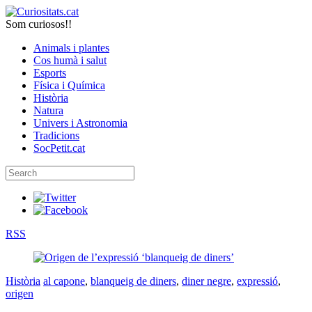
Som curiosos!!
Animals i plantes
Cos humà i salut
Esports
Física i Química
Història
Natura
Univers i Astronomia
Tradicions
SocPetit.cat
RSS
Història
al capone
,
blanqueig de diners
,
diner negre
,
expressió
,
origen