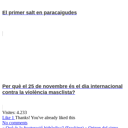
El primer salt en paracaigudes
Per què el 25 de novembre és el dia internacional
contra la violència masclista?
Visites:
4.233
Like
1
Thanks!
You've already liked this
No comments
«
Què és la fracturació hidràulica? (Fracking)
»
Origen del signe